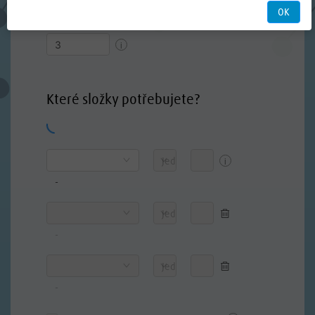
OK
rychlý výběr
sentinel
i
Které složky potřebujete?
i
Jednotka
-
Jednotka
-
Jednotka
-