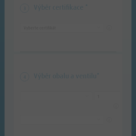
Výběr certifikace *
3
i
Vyberte certifikát
Výběr obalu a ventilu*
4
i
i